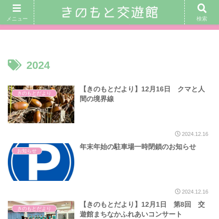
｜ 交遊館カフェ営業日： 8月8日(土)、 9日(日)、 12日(水) 10：
メニュー
検索
00〜16：00 ｜
2024
【きのもとだより】12月16日 クマと人
きのもとだより
間の境界線
2024.12.16
年末年始の駐車場一時閉鎖のお知らせ
お知らせ
2024.12.16
【きのもとだより】12月1日 第8回 交
きのもとだより
遊館まちなかふれあいコンサート