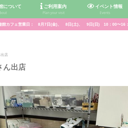
館について
ご利用案内
イベント情報
bout
Plan your visit
Events
館カフェ営業日： 8月7日(金)、 8日(土)、 9日(日) 10：00〜16
さん出店
eeさん出店