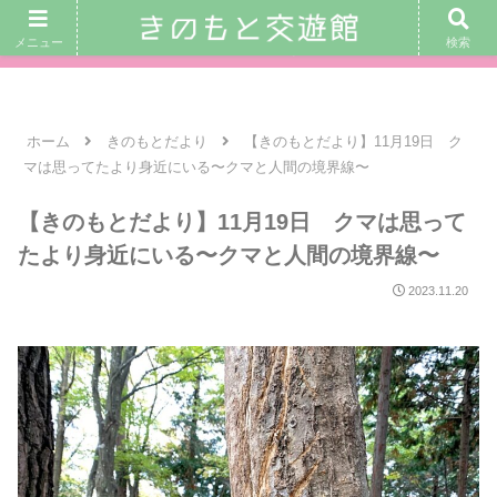
｜ 交遊館カフェ営業日： 8月8日(土)、 9日(日)、 12日(水) 10：
メニュー
検索
00〜16：00 ｜
ホーム
きのもとだより
【きのもとだより】11月19日 ク
マは思ってたより身近にいる〜クマと人間の境界線〜
【きのもとだより】11月19日 クマは思って
たより身近にいる〜クマと人間の境界線〜
2023.11.20